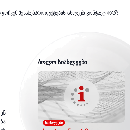
ინფო
ჩვენ შესახებ
პროდუქტები
სიახლეები
კონტაქტი
KA
ბოლო სიახლეები
ენ
ბა
ᲡᲘᲐᲮᲚᲔᲔᲑᲘ