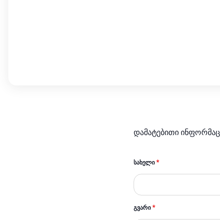
დამატებითი ინფორმაც
ᲡᲐᲮᲔᲚᲘ
*
ᲒᲕᲐᲠᲘ
*