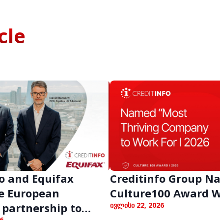
cle
o and Equifax
Creditinfo Group 
e European
Culture100 Award 
 partnership to
ივლისი 22, 2026
6