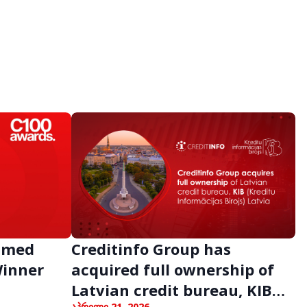
Named
Creditinfo Group has
Winner
acquired full ownership of
Latvian credit bureau, KIB
აპრილი 21, 2026