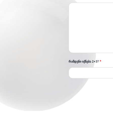
ᲠᲐᲛᲓᲔᲜᲘ ᲘᲥᲜᲔᲑᲐ 2+3?
*