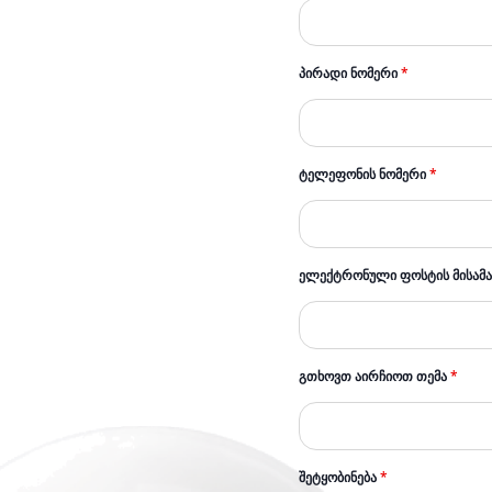
ᲞᲘᲠᲐᲓᲘ ᲜᲝᲛᲔᲠᲘ
*
ᲢᲔᲚᲔᲤᲝᲜᲘᲡ ᲜᲝᲛᲔᲠᲘ
*
ᲔᲚᲔᲥᲢᲠᲝᲜᲣᲚᲘ ᲤᲝᲡᲢᲘᲡ ᲛᲘᲡᲐᲛ
ᲒᲗᲮᲝᲕᲗ ᲐᲘᲠᲩᲘᲝᲗ ᲗᲔᲛᲐ
*
ᲨᲔᲢᲧᲝᲑᲘᲜᲔᲑᲐ
*