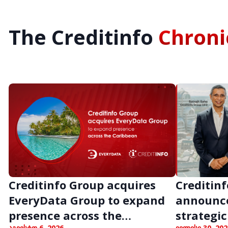
The Creditinfo
Chroni
Creditinfo Group acquires
Creditinf
EveryData Group to expand
announc
presence across the
strategic
აგვისტო 6, 2026
ივლისი 30, 202