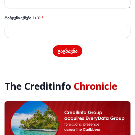
ᲠᲐᲛᲓᲔᲜᲘ ᲘᲥᲜᲔᲑᲐ 2+3?
*
The Creditinfo
Chronicle