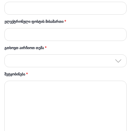
ᲔᲚᲔᲥᲢᲠᲝᲜᲣᲚᲘ ᲤᲝᲡᲢᲘᲡ ᲛᲘᲡᲐᲛᲐᲠᲗᲘ
*
ᲒᲗᲮᲝᲕᲗ ᲐᲘᲠᲩᲘᲝᲗ ᲗᲔᲛᲐ
*
ᲨᲔᲢᲧᲝᲑᲘᲜᲔᲑᲐ
*