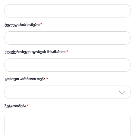
ᲢᲔᲚᲔᲤᲝᲜᲘᲡ ᲜᲝᲛᲔᲠᲘ
*
ᲔᲚᲔᲥᲢᲠᲝᲜᲣᲚᲘ ᲤᲝᲡᲢᲘᲡ ᲛᲘᲡᲐᲛᲐᲠᲗᲘ
*
ᲒᲗᲮᲝᲕᲗ ᲐᲘᲠᲩᲘᲝᲗ ᲗᲔᲛᲐ
*
ᲨᲔᲢᲧᲝᲑᲘᲜᲔᲑᲐ
*