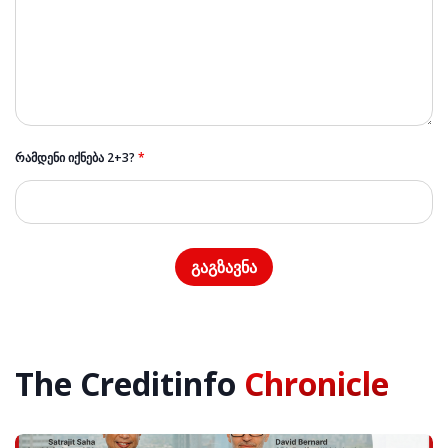
ᲠᲐᲛᲓᲔᲜᲘ ᲘᲥᲜᲔᲑᲐ 2+3?
*
The Creditinfo
Chronicle