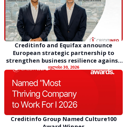
Creditinfo and Equifax announce
European strategic partnership to
strengthen business resilience against
digital fraud
ივლისი 30, 2026
Creditinfo Group Named Culture100
Award Winner