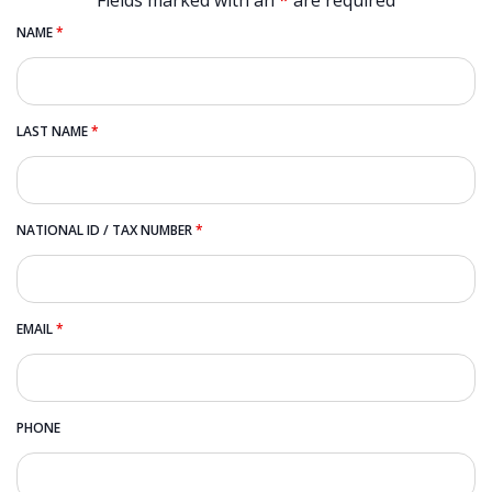
Fields marked with an
*
are required
NAME
*
LAST NAME
*
NATIONAL ID / TAX NUMBER
*
EMAIL
*
PHONE