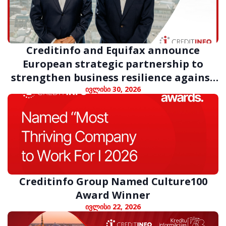
Creditinfo and Equifax announce
European strategic partnership to
strengthen business resilience against
digital fraud
ივლისი 30, 2026
Creditinfo Group Named Culture100
Award Winner
ივლისი 22, 2026