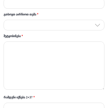
ᲒᲗᲮᲝᲕᲗ ᲐᲘᲠᲩᲘᲝᲗ ᲗᲔᲛᲐ
*
ᲨᲔᲢᲧᲝᲑᲘᲜᲔᲑᲐ
*
ᲠᲐᲛᲓᲔᲜᲘ ᲘᲥᲜᲔᲑᲐ 2+3?
*