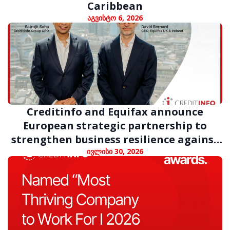
Caribbean
აგვისტო 6, 2026
Creditinfo and Equifax announce
European strategic partnership to
strengthen business resilience against
digital fraud
ივლისი 30, 2026